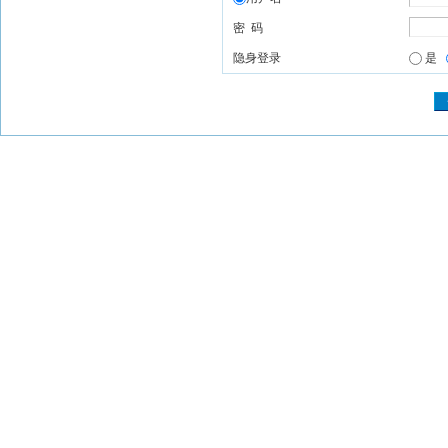
密 码
隐身登录
是