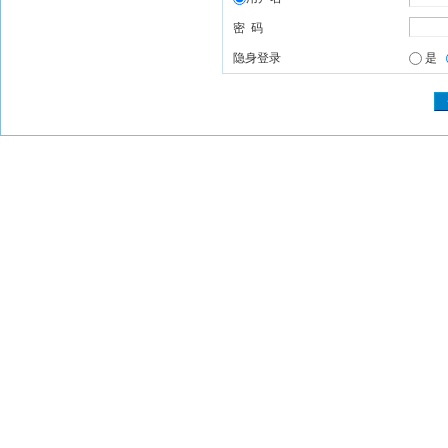
密 码
隐身登录
是