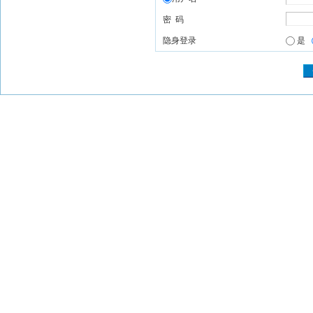
密 码
隐身登录
是